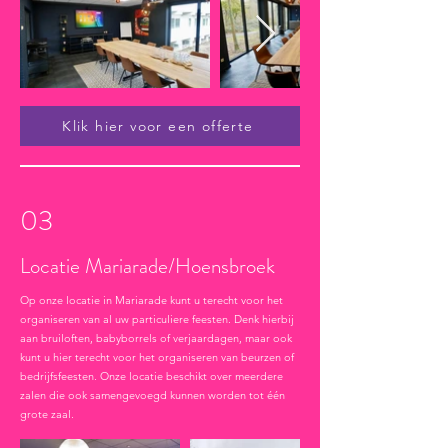
Klik hier voor een offerte
03
Locatie Mariarade/Hoensbroek
Op onze locatie in Mariarade kunt u terecht voor het
organiseren van al uw particuliere feesten. Denk hierbij
aan bruiloften, babyborrels of verjaardagen, maar ook
kunt u hier terecht voor het organiseren van beurzen of
bedrijfsfeesten. Onze locatie beschikt over meerdere
zalen die ook samengevoegd kunnen worden tot één
grote zaal.