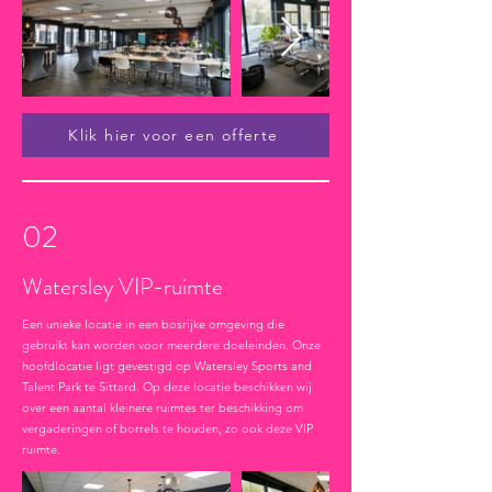
Klik hier voor een offerte
02
Watersley VIP-ruimte
Een unieke locatie in een bosrijke omgeving die
gebruikt kan worden voor meerdere doeleinden. Onze
hoofdlocatie ligt gevestigd op Watersley Sports and
Talent Park te Sittard. Op deze locatie beschikken wij
over een aantal kleinere ruimtes ter beschikking om
vergaderingen of borrels te houden, zo ook deze VIP
ruimte.