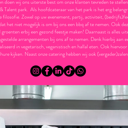
 en doen wij ons uiterste best om onze klanten tevreden te stelle
 & Talent park.
Als hoofdcateraar van het park is het erg belangr
e filosofie. Zowel op uw evenement, partij, activiteit, (bedrijfs)fe
 dat het niet mogelijk is om bij ons een bbq af te nemen. Ook de
 groenten erbij een gezond feestje maken! Daarnaast is alles uit
estelde arrangementen bij ons af te nemen. Denk hierbij aan e
ialiseerd in vegetarisch, veganistisch en hallal eten. Ook hiervoor
chure kijken. Naast onze catering hebben wij ook (vergader)zale