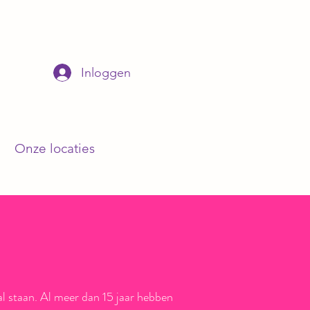
Inloggen
j
Onze locaties
l staan.
Al meer dan 15 jaar hebben