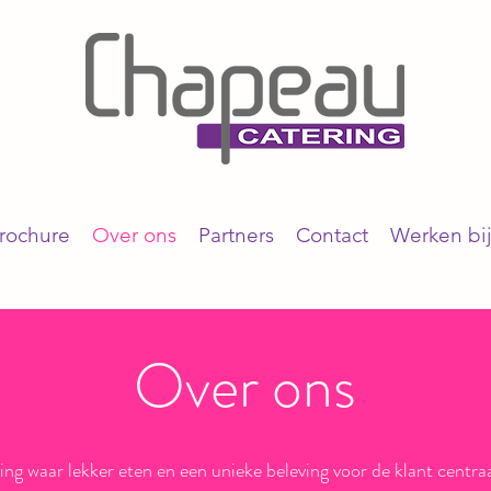
rochure
Over ons
Partners
Contact
Werken bi
Over ons
g waar lekker eten en een unieke beleving voor de klant centraa