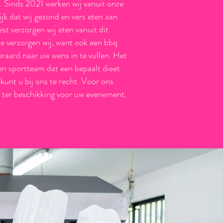
n.
Sinds 2021 werken wij vanuit onze
ijk dat wij gezond en vers eten aan
est verzorgen wij eten vanuit dit
ze verzorgen wij, want ook een bbq
eraard naar uw wens in te vullen. Het
en sportteam dat een bepaalt dieet
 kunt u bij ons te recht. Voor ons
n ter beschikking voor uw evenement.