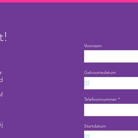
t!
Voonaam
r
Geboortedatum
d
f
Telefoonnummer
ij
Startdatum